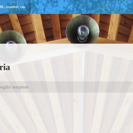
08., szombat van.
ria
boglári templom