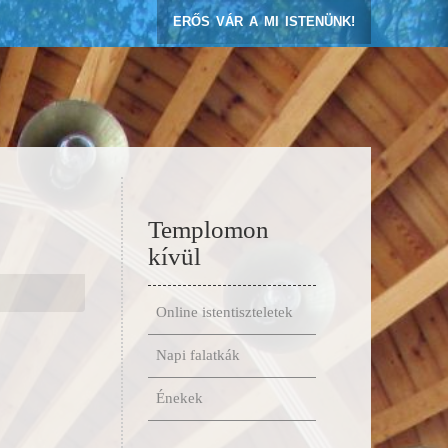
ERŐS VÁR A MI ISTENÜNK!
Templomon
kívül
Online istentiszteletek
Napi falatkák
Énekek