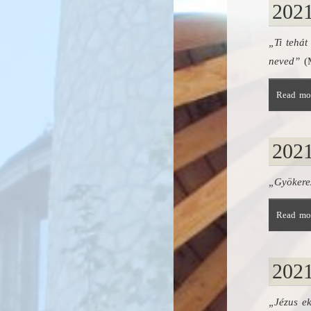
2021
„Ti tehát
neved”
(M
Read mor
2021
„Gyökerez
Read mor
2021
„Jézus ek