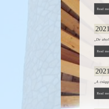
Read mor
2021
„De ahol
Read mor
2021
„A csügg
Read mor