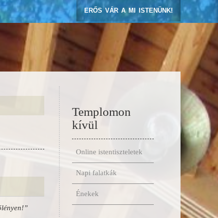
ERŐS VÁR A MI ISTENÜNK!
Templomon
kívül
Online istentiszteletek
Napi falatkák
Énekek
őlényen!”