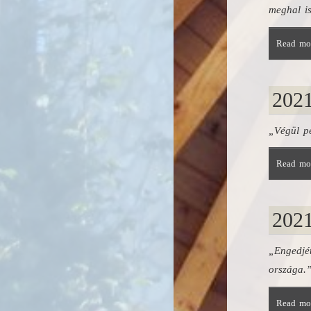
meghal is
Read mor
2021
„Végül p
Read mor
2021
„Engedjét
országa.
Read mor