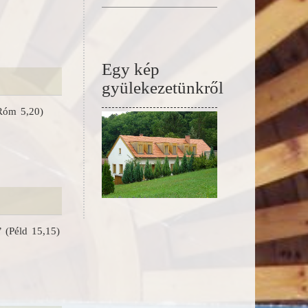
Egy kép
gyülekezetünkről
óm 5,20)
”
(Péld 15,15)