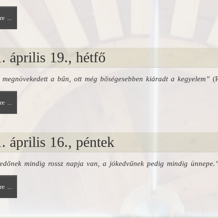
e ...
. április 19., hétfő
 megnövekedett a bűn, ott még bőségesebben kiáradt a kegyelem”
(R
e ...
. április 16., péntek
edőnek mindig rossz napja van, a jókedvűnek pedig mindig ünnepe.
e ...