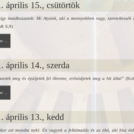
. április 15., csütörtök
 így imádkozzatok: Mi Atyánk, aki a mennyekben vagy, szenteltessék 
t 6,9)
e ...
. április 14., szerda
zetek meg és épüljetek fel őbenne, erősödjetek meg a hit által”
(Kol
e ...
. április 13., kedd
kor ezt mondta neki: Én vagyok a feltámadás és az élet, aki hisz é