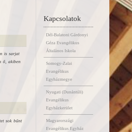
Kapcsolatok
Dél-Balatoni Gárdonyi
Géza Evangélikus
Általános Iskola
 is sarjat
m ő, akiben
Somogy-Zalai
Evangélikus
Egyházmegye
Nyugati (Dunántúli)
Evangélikus
Egyházkerület
Magyarországi
tet sok bűnt
Evangélikus Egyház