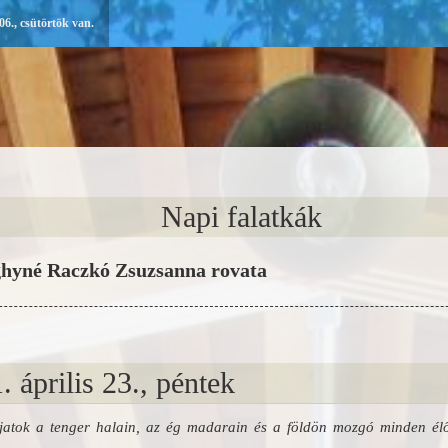
6., csütörtök van.
Napi falatkák
hyné Raczkó Zsuzsanna rovata
. április 23., péntek
jatok a tenger halain, az ég madarain és a földön mozgó minden él