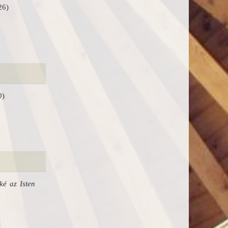
26)
0)
ké az Isten