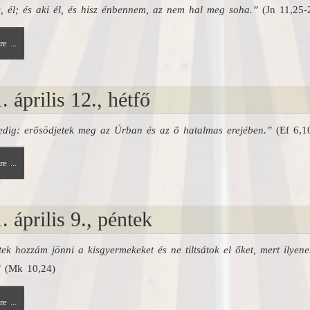
, él; és aki él, és hisz énbennem, az nem hal meg soha.”
(Jn 11,25-
e ...
. április 12., hétfő
edig: erősödjetek meg az Úrban és az ő hatalmas erejében.”
(Ef 6,1
e ...
. április 9., péntek
ek hozzám jönni a kisgyermekeket és ne tiltsátok el őket, mert ilyene
”
(Mk 10,24)
e ...