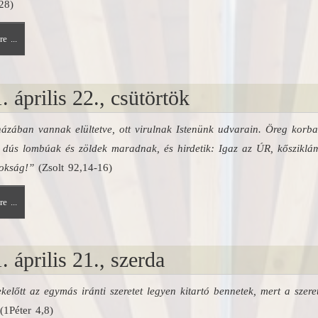
28)
e ...
. április 22., csütörtök
zában vannak elültetve, ott virulnak Istenünk udvarain. Öreg korban
 dús lombúak és zöldek maradnak, és hirdetik: Igaz az ÚR, kősziklá
okság!”
(Zsolt 92,14-16)
e ...
. április 21., szerda
előtt az egymás iránti szeretet legyen kitartó bennetek, mert a szere
(1Péter 4,8)