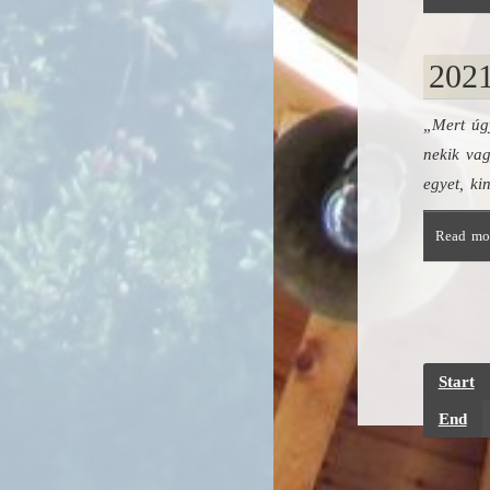
2021
„Mert úgy
nekik vag
egyet, ki
Read mor
Start
End