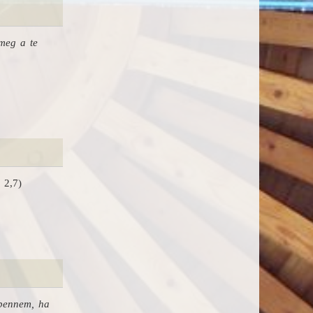
meg a te
 2,7)
nbennem, ha