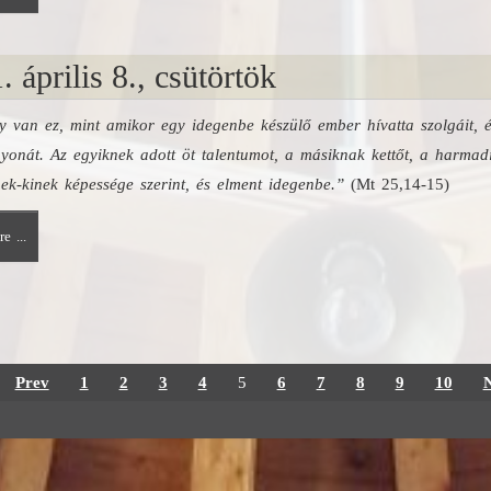
. április 8., csütörtök
 van ez, mint amikor egy idegenbe készülő ember hívatta szolgáit, é
yonát. Az egyiknek adott öt talentumot, a másiknak kettőt, a harmad
nek-kinek képessége szerint, és elment idegenbe.”
(Mt 25,14-15)
e ...
Prev
1
2
3
4
5
6
7
8
9
10