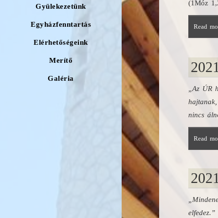
(1Móz 1,
Gyülekezetünk
Egyházfenntartás
Read mor
Elérhetőségeink
Merítő
2021
Galéria
„Az ÚR há
hajtanak,
nincs áln
Read mor
2021
„Mindenek
elfedez.”